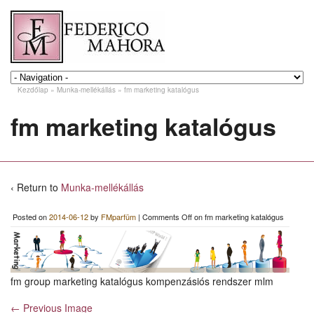
Kezdőlap
»
Munka-mellékállás
»
fm marketing katalógus
fm marketing katalógus
‹ Return to
Munka-mellékállás
Posted on
2014-06-12
by
FMparfüm
|
Comments Off
on fm marketing katalógus
fm group marketing katalógus kompenzásiós rendszer mlm
← Previous Image